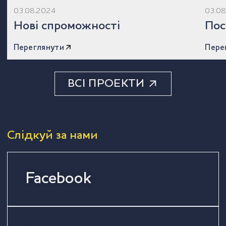
03.08.2024
03.0
Нові спроможності
Пос
Переглянути
Пере
ВСІ ПРОЕКТИ
Слідкуй за нами
Facebook