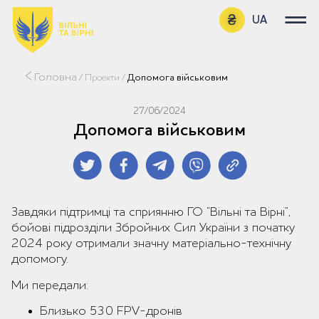
UA
EN
Головна
/
Проекти
/
Допомога військовим
27/06/2024
Допомога військовим
Завдяки підтримці та сприянню ГО “Вільні та Вірні”,
бойові підрозділи Збройних Сил України з початку
2024 року отримали значну матеріально-технічну
допомогу.
Ми передали:
Близько 530 FPV-дронів