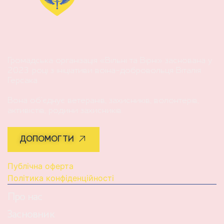
Громадська організація «Вільні та Вірні» заснована у
2023 році з ініціативи воїна-добровольця Віталія
Герсака.
Вона об’єднує ветеранів, захисників, волонтерів,
активістів, родини захисників.
ДОПОМОГТИ
Публічна оферта
Політика конфіденційності
Про нас
Засновник