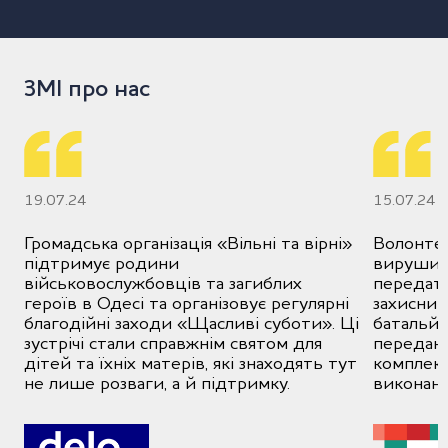
ЗМІ про нас
19.07.24
15.07.24
Громадська організація «Вільні та вірні»
Волонтер
підтримує родини
вирушили
військовослужбовців та загиблих
передат
героїв в Одесі та організовує регулярні
захисник
благодійні заходи «Щасливі суботи». Ці
батальйо
зустрічі стали справжнім святом для
передан
дітей та їхніх матерів, які знаходять тут
комплекс
не лише розваги, а й підтримку.
виконанн