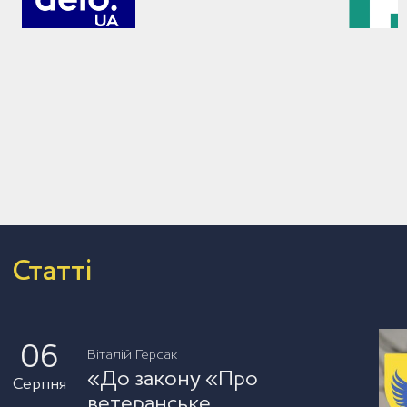
Статті
06
Віталій Герсак
«До закону «Про
Серпня
ветеранське