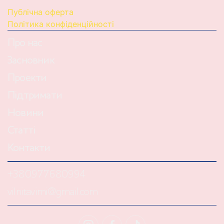
Публічна оферта
Політика конфіденційності
Про нас
Засновник
Проекти
Підтримати
Новини
Статті
Контакти
+380977680994
vilnitavirni@gmail.com