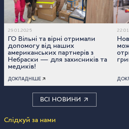
29.01.2025
22.0
ГО Вільні та вірні отримали
Нов
допомогу від наших
мож
американських партнерів з
отр
Небраски — для захисників та
гр
медиків!
ДОКЛАДНІШЕ
ДОК
ВСІ НОВИНИ
Слідкуй за нами