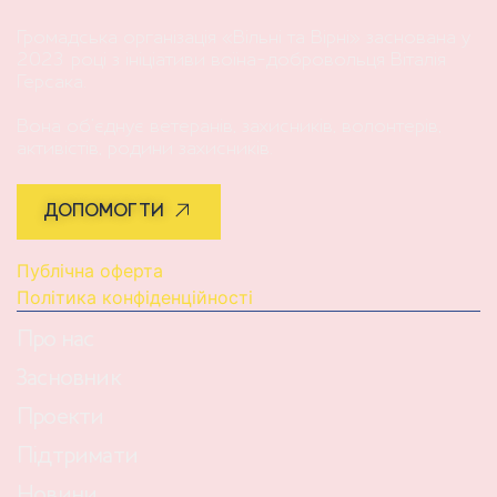
Громадська організація «Вільні та Вірні» заснована у
2023 році з ініціативи воїна-добровольця Віталія
Герсака.
Вона об’єднує ветеранів, захисників, волонтерів,
активістів, родини захисників.
ДОПОМОГТИ
Публічна оферта
Політика конфіденційності
Про нас
Засновник
Проекти
Підтримати
Новини