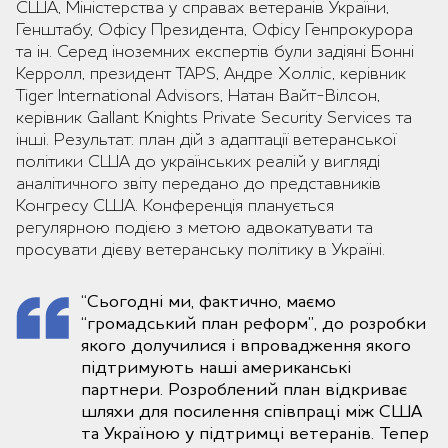
США, Міністерства у справах ветеранів України,
Генштабу, Офісу Президента, Офісу Генпрокурора
та ін. Серед іноземних експертів були задіяні Бонні
Керролл, президент TAPS, Андре Холліс, керівник
Tiger International Advisors, Натан Вайт-Вілсон,
керівник Gallant Knights Private Security Services та
інші. Результат: план дій з адаптації ветеранської
політики США до українських реалій у вигляді
аналітичного звіту передано до представників
Конгресу США. Конференція планується
регулярною подією з метою адвокатувати та
просувати дієву ветеранську політику в Україні.
“Сьогодні ми, фактично, маємо
“громадський план реформ”, до розробки
якого долучилися і впровадження якого
підтримують наші американські
партнери. Розроблений план відкриває
шляхи для посилення співпраці між США
та Україною у підтримці ветеранів. Тепер