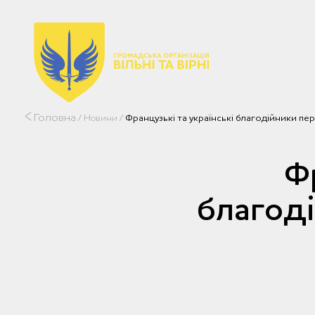
Головна
/
Новини
/
Французькі та українські благодійники п
Ф
благод