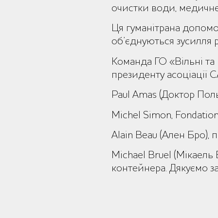
очистки води, медичне
Ця гуманітрана допомог
об’єднуються зусилля р
Команда ГО «Вільні та 
президенту асоціації C
Paul Amas (Доктор Пол
Michel Simon, Fondatio
Alain Beau (Ален Бро), 
Michael Bruel (Мікаел
контейнера. Дякуємо з