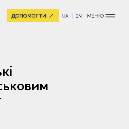
ДОПОМОГТИ
МЕНЮ
UA
EN
кі
ськовим
т