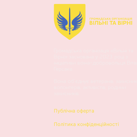
Громадська організація «Вільні та
Вірні» заснована у 2023 році з
ініціативи воїна-добровольця Віта
Герсака.
Вона об’єднує ветеранів, захисникі
волонтерів, активістів, родини
захисників.
Публічна оферта
Політика конфіденційності