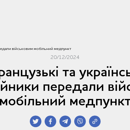
ередали військовим мобільний медпункт
20/12/2024
ранцузькі та українсь
ійники передали вій
мобільний медпунк