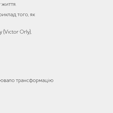
 життя.
риклад того, як
Victor Orly),
снювало трансформацію