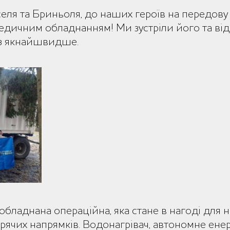
селя та Бриньоля, до наших героїв на передову
дичним обладнанням! Ми зустріли його та від
аз якнайшвидше.
обладнана операційна, яка стане в нагоді для 
арячих напрямків. Водонагрівач, автономне ен