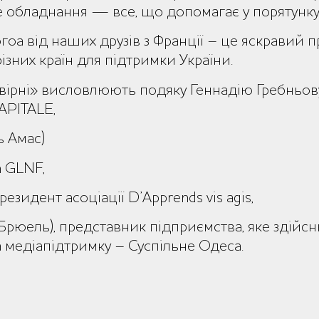
 обладнання — все, що допомагає у порятунку
оа від наших друзів з Франції – це яскравий п
ізних країн для підтримки України.
вірні» висловлюють подяку Геннадію Гребньову (
APITALE,
ь Амас)
n GLNF,
президент асоціації D’Apprends vis agis,
ь Брюель), представник підприємства, яке здій
а медіапідтримку – Суспільне Одеса.